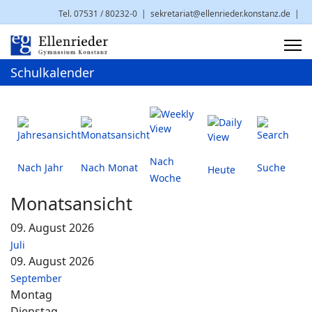
Tel. 07531 / 80232-0
|
sekretariat@ellenrieder.konstanz.de
|
Brauneggerstr. 29 | 78462 Konstanz
Schulkalender
Nach
Nach Jahr
Nach Monat
Suche
Heute
Woche
Monatsansicht
09. August 2026
Juli
09. August 2026
September
Montag
Dienstag