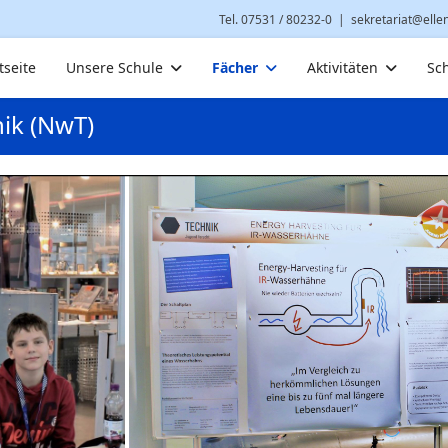
Tel. 07531 / 80232-0
|
sekretariat@elle
tseite
Unsere Schule
Fächer
Aktivitäten
Sc
ik (NwT)