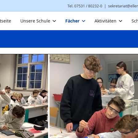
Tel. 07531 / 80232-0
|
sekretariat@elle
tseite
Unsere Schule
Fächer
Aktivitäten
Sc