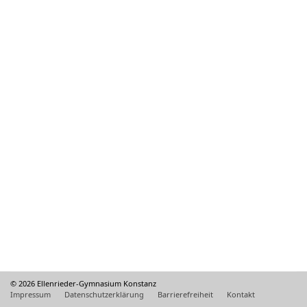
© 2026 Ellenrieder-Gymnasium Konstanz
Impressum
Datenschutzerklärung
Barrierefreiheit
Kontakt